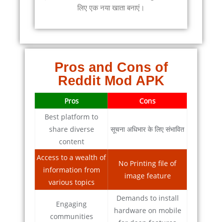
लिए एक नया खाता बनाएं।
Pros and Cons of
Reddit Mod APK
Pros
Cons
Best platform to
share diverse
सूचना अधिभार के लिए संभावित
content
Access to a wealth of
No Printing file of
information from
image feature
various topics
Demands to install
Engaging
hardware on mobile
communities