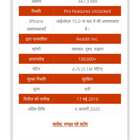
आकार
347.3 MB
स्थिति
Pro Features Unlocked
iPhone
आईओएस 15.0 या बाद में की आवश्यकता
आवश्यकताएँ
है।
द्वारा प्रकाशित
Reddit Inc.
श्रेणी
समाचार, दृश्य, रुझान
डाउनलोड
100,000+
रेटिंग
4./5 (3.1M रेटिंग)
सुरक्षा स्थिति
सुरक्षित
मूल्य
फ्री
रिलीज़ की तारीख
17 मई 2016
अंतिम तिथि
6 फ़रवरी 2025
स्रोत: एप्पल प्ले स्टोर