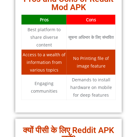
Mod APK
Pros
Cons
Best platform to
share diverse
सूचना अधिभार के लिए संभावित
content
Access to a wealth of
No Printing file of
information from
image feature
various topics
Demands to install
Engaging
hardware on mobile
communities
for deep features
क्यों पीसी के लिए Reddit APK