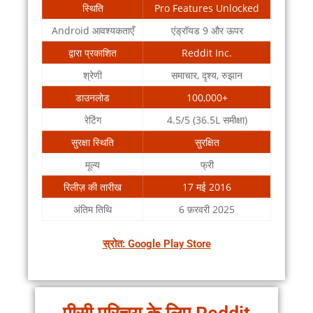
स्थिति
Pro Features Unlocked
Android आवश्यकताएँ
एंड्रॉयड 9 और ऊपर
द्वारा प्रकाशित
Reddit Inc.
श्रेणी
समाचार, दृश्य, रुझान
डाउनलोड
100,000+
रेटिंग
4.5/5 (36.5L समीक्षा)
सुरक्षा स्थिति
सुरक्षित
मूल्य
फ्री
रिलीज़ की तारीख
17 मई 2016
अंतिम तिथि
6 फ़रवरी 2025
स्रोत: Google Play Store