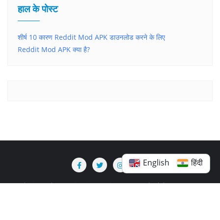
हाल के पोस्ट
शीर्ष 10 कारण Reddit Mod APK डाउनलोड करने के लिए
Reddit Mod APK क्या है?
English
हिंदी
गोपनीयता नीति
डीएमसीए / अस्वीकरण
हमारे बारे में
ब्लॉग
कॉपीराइट ©2026 रेडिट मॉड। सर्वाधिकार सुरक्षित